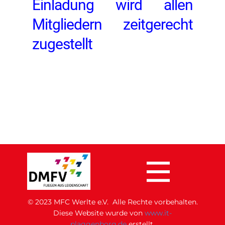
Einladung wird allen
Mitgliedern zeitgerecht
zugestellt
© 2023 MFC Werlte e.V. Alle Rechte vorbehalten.
Di​ese Website wurde von
www.it-
plaggenborg.de
erstellt.