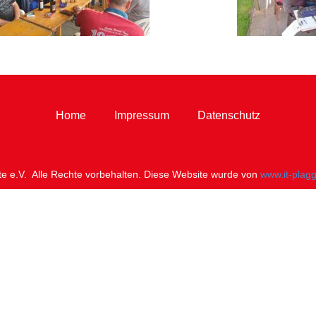
Home
Impressum
Datenschutz
 e.V. Alle Rechte vorbehalten. Di​ese Website wurde von
www.it-plag