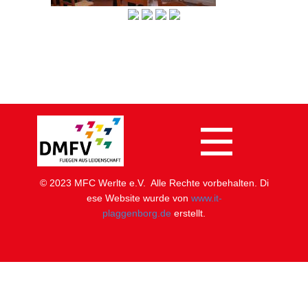
© 2023 MFC Werlte e.V. Alle Rechte vorbehalten. Di​
ese Website wurde von
www.it-
plaggenborg.de
erstellt.