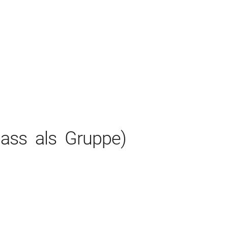
Office 365
Outlook Live
ass als Gruppe)