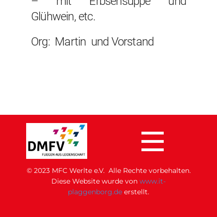
– mit Erbsensuppe und
Glühwein, etc.
Org: Martin und Vorstand
© 2023 MFC Werlte e.V. Alle Rechte vorbehalten.
Di​ese Website wurde von
www.it-
plaggenborg.de
erstellt.