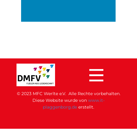
© 2023 MFC Werlte e.V. Alle Rechte vorbehalten.
Di​ese Website wurde von
www.it-
plaggenborg.de
erstellt.